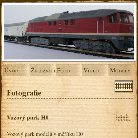
Úvod
Železnice
Foto
Video
Modely
Fotografie
Vozový park H0
Vozový park modelů v měřítku H0