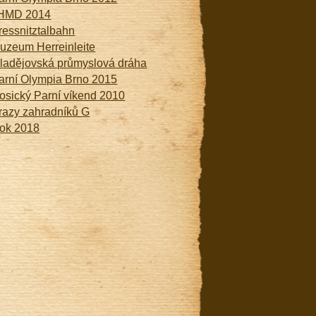
HMD 2014
ressnitztalbahn
uzeum Herreinleite
ladějovská průmyslová dráha
arní Olympia Brno 2015
osický Parní víkend 2010
razy zahradníků G
ok 2018