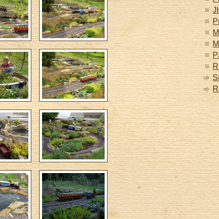
J
P
M
M
P
R
S
R