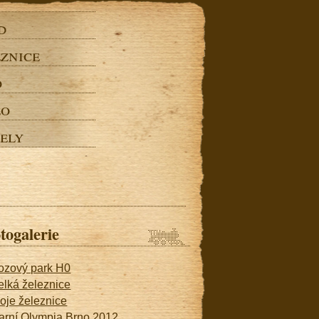
d
znice
o
eo
ely
togalerie
ozový park H0
elká železnice
oje železnice
arní Olympia Brno 2012