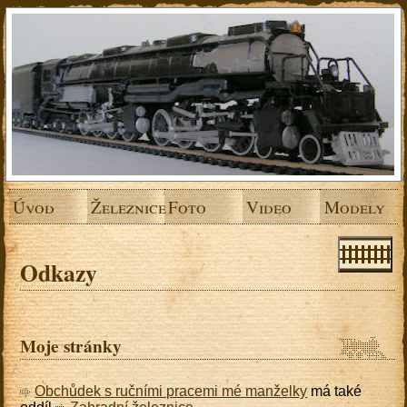
Úvod
Železnice
Foto
Video
Modely
Odkazy
Moje stránky
Obchůdek s ručními pracemi mé manželky
má také