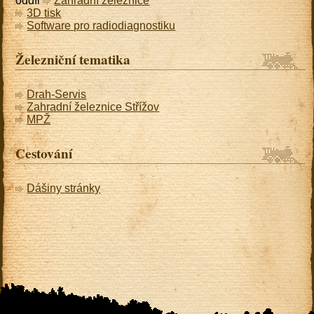
oddíl
Zahradní železnice
3D tisk
Software pro radiodiagnostiku
Železniční tematika
Drah-Servis
Zahradní železnice Střížov
MPŽ
Cestování
Dášiny stránky