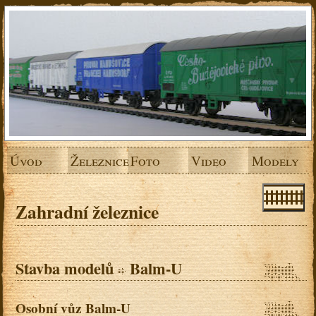
Úvod
Železnice
Foto
Video
Modely
Zahradní železnice
Stavba modelů
Balm-U
Osobní vůz Balm-U