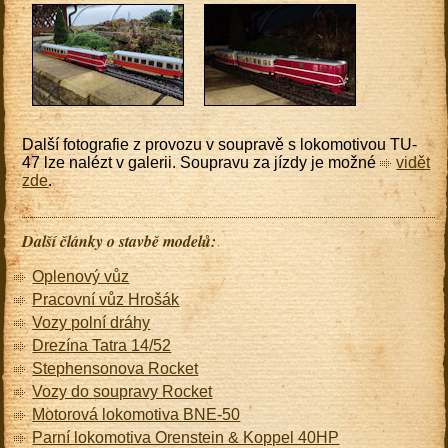
Další fotografie z provozu v soupravě s lokomotivou TU-
47 lze nalézt v galerii. Soupravu za jízdy je možné
vidět
zde
.
Další články o stavbě modelů:
Oplenový vůz
Pracovní vůz Hrošák
Vozy polní dráhy
Drezína Tatra 14/52
Stephensonova Rocket
Vozy do soupravy Rocket
Motorová lokomotiva BNE-50
Parní lokomotiva Orenstein & Koppel 40HP