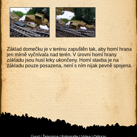
Základ domečku je v terénu zapuštěn tak, aby horní hrana
jen mírně vyčnívala nad terén. V úrovni horní hrany
základu jsou husí krky ukončeny. Horní stavba je na
základu pouze posazena, není s ním nijak pevně spojena.
Úvod
|
Železnice
|
Fotografie
|
Videa
|
Odkazy