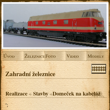
Úvod
Železnice
Foto
Video
Modely
Zahradní železnice
Realizace
Stavby
Domeček na kabeláž
";