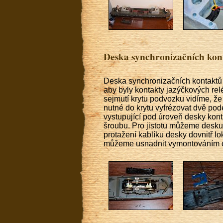
Deska synchronizačních kon
Deska synchronizačních kontaktů 
aby byly kontakty jazýčkových re
sejmutí krytu podvozku vidíme, že
nutné do krytu vyfrézovat dvě pod
vystupující pod úroveň desky kont
šroubu. Pro jistotu můžeme desku
protažení kablíku desky dovnitř lok
můžeme usnadnit vymontováním ce