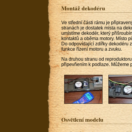
Montáž dekodéru
Ve střední části rámu je připraven
stranách je dostatek místa na dek
umístíme dekodér, který přišroub
kontaktů a oběma motory. Místo p
Do odpovídající zdířky dekodéru z
funkce řízení motoru a zvuku.
Na druhou stranu od reproduktoru 
připevňením k podlaze. Můžeme p
Osvětlení modelu