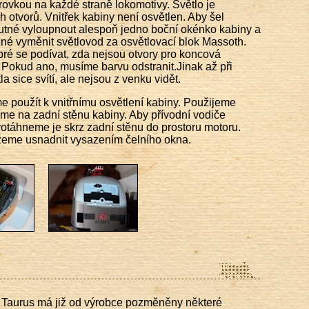
ovkou na každé straně lokomotivy. Světlo je
h otvorů. Vnitřek kabiny není osvětlen. Aby šel
nutné vyloupnout alespoň jedno boční okénko kabiny a
ožné vyměnit světlovod za osvětlovací blok Massoth.
é se podívat, zda nejsou otvory pro koncová
 Pokud ano, musíme barvu odstranit.Jinak až při
la sice svítí, ale nejsou z venku vidět.
použít k vnitřnímu osvětlení kabiny. Použijeme
bíme na zadní stěnu kabiny. Aby přívodní vodiče
protáhneme je skrz zadní stěnu do prostoru motoru.
žeme usnadnit vysazením čelního okna.
 Taurus má již od výrobce pozměněny některé