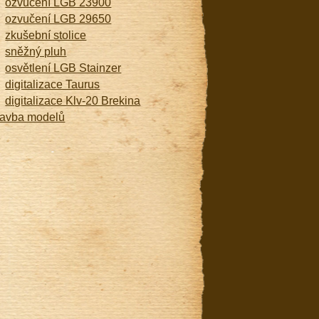
ozvučení LGB 23900
ozvučení LGB 29650
zkušební stolice
sněžný pluh
osvětlení LGB Stainzer
digitalizace Taurus
digitalizace Klv-20 Brekina
tavba modelů