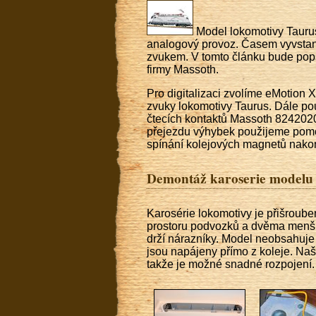
Model lokomotivy Taurus 
analogový provoz. Časem vyvstane
zvukem. V tomto článku bude pops
firmy Massoth.
Pro digitalizaci zvolíme eMotio
zvuky lokomotivy Taurus. Dále p
čtecích kontaktů Massoth 8242020
přejezdu výhybek použijeme pom
spínání kolejových magnetů nak
Demontáž karoserie modelu
Karosérie lokomotivy je přišroub
prostoru podvozků a dvěma menším
drží nárazníky. Model neobsahuje 
jsou napájeny přímo z koleje. Naš
takže je možné snadné rozpojení.