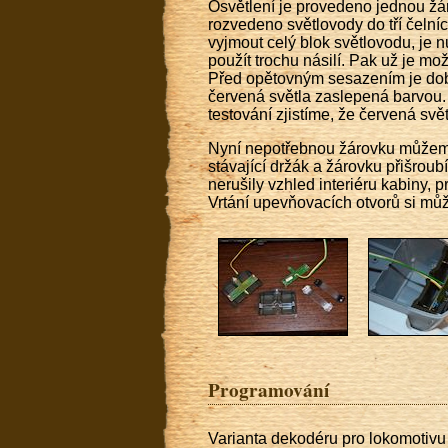
Osvětlení je provedeno jednou žár
rozvedeno světlovody do tří čelníc
vyjmout celý blok světlovodu, je 
použít trochu násilí. Pak už je m
Před opětovným sesazením je dobr
červená světla zaslepená barvou.
testování zjistíme, že červená svět
Nyní nepotřebnou žárovku můžeme 
stávající držák a žárovku přišrou
nerušily vzhled interiéru kabiny, 
Vrtání upevňovacích otvorů si mů
Programování
Varianta dekodéru pro lokomotivu