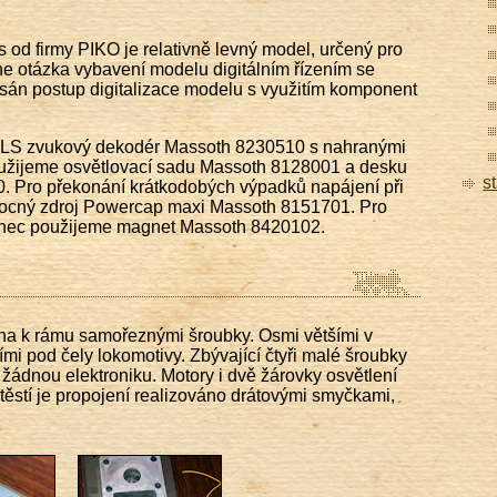
od firmy PIKO je relativně levný model, určený pro
 otázka vybavení modelu digitálním řízením se
án postup digitalizace modelu s využitím komponent
n XLS zvukový dekodér Massoth 8230510 s nahranými
oužijeme osvětlovací sadu Massoth 8128001 a desku
s
. Pro překonání krátkodobých výpadků napájení při
ocný zdroj Powercap maxi Massoth 8151701. Pro
onec použijeme magnet Massoth 8420102.
ena k rámu samořeznými šroubky. Osmi většími v
i pod čely lokomotivy. Zbývající čtyři malé šroubky
žádnou elektroniku. Motory i dvě žárovky osvětlení
těstí je propojení realizováno drátovými smyčkami,