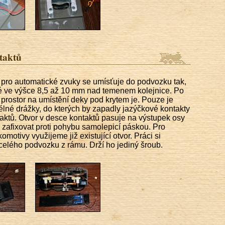
taktů
pro automatické zvuky se umísťuje do podvozku tak,
lé ve výšce 8,5 až 10 mm nad temenem kolejnice. Po
 prostor na umístění deky pod krytem je. Pouze je
élné drážky, do kterých by zapadly jazýčkové kontakty
aktů. Otvor v desce kontaktů pasuje na výstupek osy
 zafixovat proti pohybu samolepicí páskou. Pro
omotivy využijeme již existující otvor. Práci si
lého podvozku z rámu. Drží ho jediný šroub.