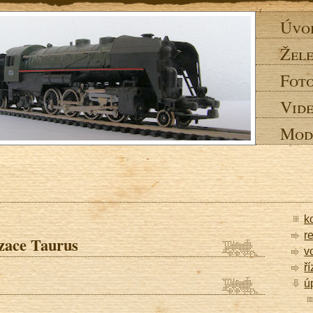
Úvo
Žele
Fot
Vid
Mod
k
r
izace Taurus
v
ř
ú