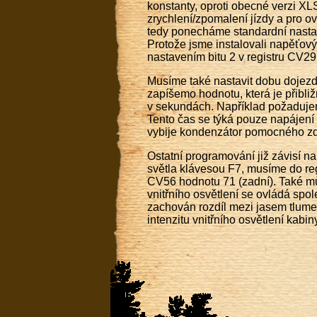
konstanty, oproti obecné verzi XL
zrychlení/zpomalení jízdy a pro o
tedy ponecháme standardní nasta
Protože jsme instalovali napěťov
nastavením bitu 2 v registru CV29
Musíme také nastavit dobu dojezd
zapíšemo hodnotu, která je přib
v sekundách. Například požaduje
Tento čas se týká pouze napájení 
vybije kondenzátor pomocného zd
Ostatní programování již závisí n
světla klávesou F7, musíme do reg
CV56 hodnotu 71 (zadní). Také můž
vnitřního osvětlení se ovládá spo
zachován rozdíl mezi jasem tlume
intenzitu vnitřního osvětlení kabiny