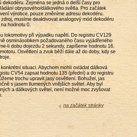
S dekodéru. Zejména se jedná o delší časy pro
vládání obrysového/dálkového světla. Pro začátek
vení výrobce, pouze změníme adresu dekodéru.
ý zdroj, musíme deaktivovat analogový mód dekodéru
 na hodnotu 0.
u lokomotivy při výpadku napětí. Do registru CV129
ližně osminásobkem požadovaného času vyjádřeného
me-li dobu dojezdu 2 sekundy, zapíšeme hodnotu 16.
motoru. Osvětlení a zvuk běží dále až do doby, kdy se
roje.
a konkrétní situaci. Abychom mohli ovládat dálková
istu CV54 zapsat hodnotu 135 (přední) a do registru
eme trochu upravit jasy osvětlení. Bohužel, jas
lečně s jasem tlumených vnějších světel. Aby byl
ných a dálkových světel, není možné moc zvyšovat
.
na začátek stránky