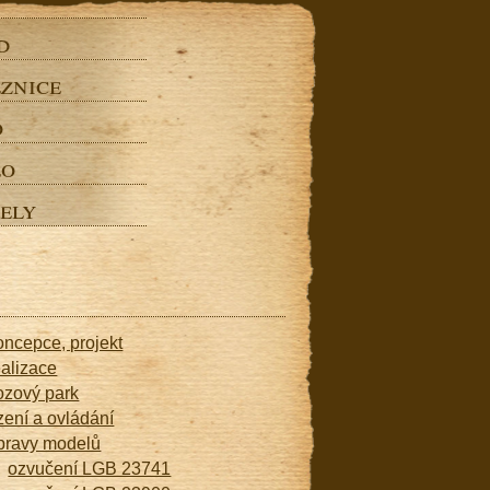
d
znice
o
eo
ely
oncepce, projekt
ealizace
ozový park
ízení a ovládání
pravy modelů
ozvučení LGB 23741