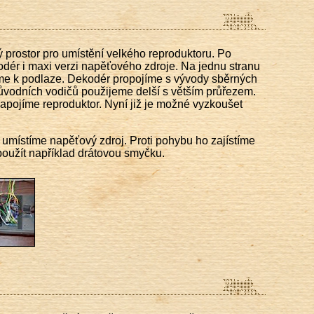
ý prostor pro umístění velkého reproduktoru. Po
odér i maxi verzi napěťového zdroje. Na jednu stranu
íme k podlaze. Dekodér propojíme s vývody sběrných
ůvodních vodičů použijeme delší s větším průřezem.
apojíme reproduktor. Nyní již je možné vyzkoušet
umístíme napěťový zdroj. Proti pohybu ho zajístíme
oužít například drátovou smyčku.