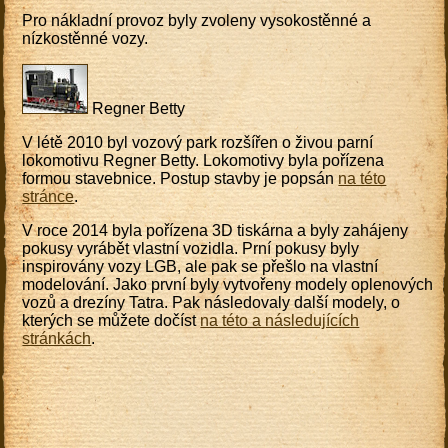
Pro nákladní provoz byly zvoleny vysokostěnné a
nízkostěnné vozy.
Regner Betty
V létě 2010 byl vozový park rozšířen o živou parní
lokomotivu Regner Betty. Lokomotivy byla pořízena
formou stavebnice. Postup stavby je popsán
na této
stránce
.
V roce 2014 byla pořízena 3D tiskárna a byly zahájeny
pokusy vyrábět vlastní vozidla. Prní pokusy byly
inspirovány vozy LGB, ale pak se přešlo na vlastní
modelování. Jako první byly vytvořeny modely oplenových
vozů a drezíny Tatra. Pak následovaly další modely, o
kterých se můžete dočíst
na této a následujících
stránkách
.