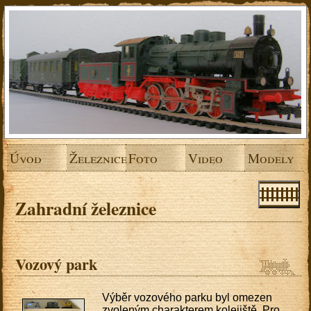
Úvod
Železnice
Foto
Video
Modely
Zahradní železnice
Vozový park
Výběr vozového parku byl omezen
zvoleným charakterem kolejiště. Pro