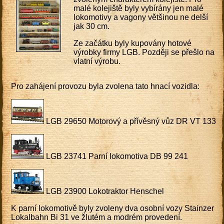
malé kolejiště byly vybírány jen malé
lokomotivy a vagony většinou ne delší
jak 30 cm.
Ze začátku byly kupovány hotové
výrobky firmy LGB. Později se přešlo na
vlatní výrobu.
Pro zahájení provozu byla zvolena tato hnací vozidla:
LGB 29650 Motorový a přívěsný vůz DR VT 133
LGB 23741 Parní lokomotiva DB 99 241
LGB 23900 Lokotraktor Henschel
K parní lokomotivě byly zvoleny dva osobní vozy Stainzer
Lokalbahn Bi 31 ve žlutém a modrém provedení.