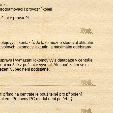
unkcí
ogramovací i provozní koleji
očítače provádět.
 kolejových kontaktů. Je také možné sledovat aktuální
et volných lokomotiv, aktuální a maximální odebíraný
úpravu i vymazání lokomovivy z databáze v centrále.
ení možné z počítače vyvolat. Alespoň zatím se mi
mezení vůbec není podstatné.
 přímo na centrále je použitelné pro připojení
čítačem. Přídavný PC modul není potřebný.