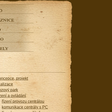
d
znice
o
eo
ely
oncepce, projekt
ealizace
ozový park
ízení a ovládání
řízení provozu centrálou
komunikace centrály s PC