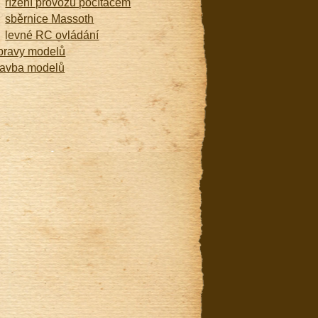
řízení provozu počítačem
sběrnice Massoth
levné RC ovládání
pravy modelů
tavba modelů