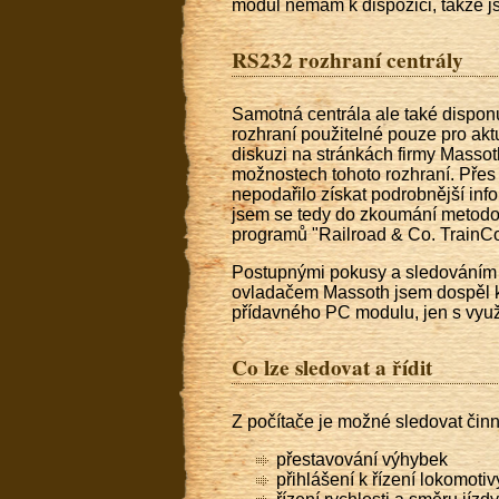
modul nemám k dispozici, takže j
RS232 rozhraní centrály
Samotná centrála ale také dispon
rozhraní použitelné pouze pro akt
diskuzi na stránkách firmy Massoth
možnostech tohoto rozhraní. Přes 
nepodařilo získat podrobnější inf
jsem se tedy do zkoumání metodo
programů "Railroad & Co. TrainCon
Postupnými pokusy a sledováním d
ovladačem Massoth jsem dospěl k t
přídavného PC modulu, jen s využ
Co lze sledovat a řídit
Z počítače je možné sledovat či
přestavování výhybek
přihlášení k řízení lokomotiv