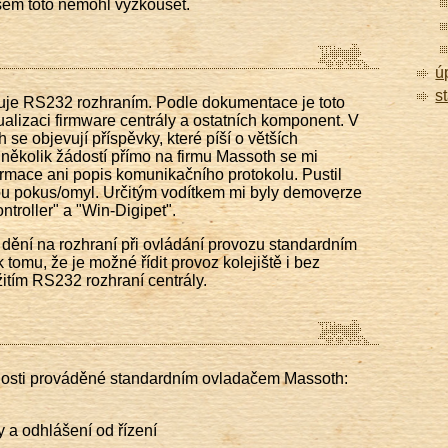
sem toto nemohl vyzkoušet.
ú
s
uje RS232 rozhraním. Podle dokumentace je toto
ualizaci firmware centrály a ostatních komponent. V
 se objevují příspěvky, které píší o větších
několik žádostí přímo na firmu Massoth se mi
ormace ani popis komunikačního protokolu. Pustil
u pokus/omyl. Určitým vodítkem mi byly demoverze
troller" a "Win-Digipet".
ění na rozhraní při ovládání provozu standardním
omu, že je možné řídit provoz kolejiště i bez
itím RS232 rozhraní centrály.
nnosti prováděné standardním ovladačem Massoth:
y a odhlášení od řízení