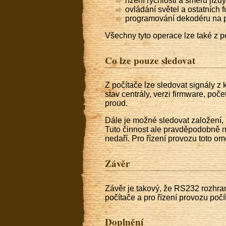
řízení rychlosti a směru jízdy
ovládání světel a ostatních f
programování dekodéru na pr
Všechny tyto operace lze také z p
Co lze pouze sledovat
Z počítače lze sledovat signály z
stav centrály, verzi firmware, poč
proud.
Dále je možné sledovat založení, 
Tuto činnost ale pravděpodobně n
nedaří. Pro řízení provozu toto o
Závěr
Závěr je takový, že RS232 rozhraní
počítače a pro řízení provozu po
Doplnění