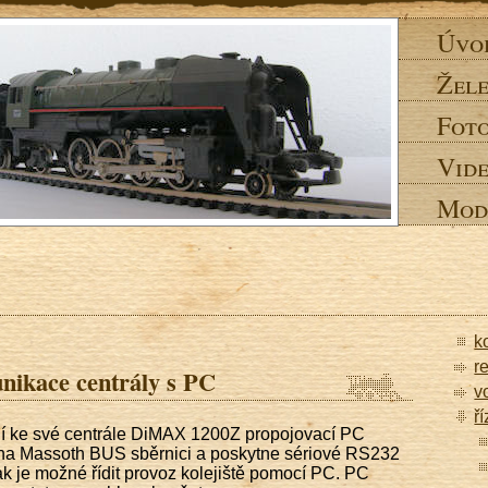
Úvo
Žele
Fot
Vid
Mod
k
r
ikace centrály s PC
v
ř
ní ke své centrále DiMAX 1200Z propojovací PC
 na Massoth BUS sběrnici a poskytne sériové RS232
ak je možné řídit provoz kolejiště pomocí PC. PC